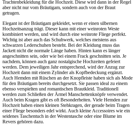
Trachtenbekleidung für die Hochzeit. Diese wird dann in der Regel
aber nicht nur vom Bräutigam, sondern auch von der Braut
getragen.
Elegant ist der Bräutigam gekleidet, wenn er einen silbernen
Hochzeitsanzug trägt. Dieser kann mit einer weinroten Weste
kombiniert werden, und wird durch eine weinrote Fliege perfekt.
Wichtig ist aber auch das Schuhwerk, welches meistens aus
schwarzen Lederschuhen besteht. Bei der Kleidung muss das
Jackett nicht die normale Länge haben. Hinten kann es länger
angeschnitten sein, oder wie bei einem Frack geschnitten sein. Je
nachdem, können auch ganz nostalgische Hochzeiten gefeiert
werden. Dem jeweiligen Jahr entsprechend, wird der Anzug zur
Hochzeit dann mit einem Zylinder als Kopfbedeckung ergänzt.
Auch Hemden mit Rüschen an der Knopfleiste haben sich als Mode
für den Bräutigam bereits durchgesetzt. Sie passen ideal zu einem
ebenso verspielten und romantischen Brautkleid. Traditionell
werden zum Schließen der Ärmel Manschettenknöpfe verwendet.
Auch beim Kragen gibt es oft Besonderheiten. Viele Hemden zur
Hochzeit haben einen kleinen Stehkragen, der gerade beim Tragen
einer Fliege besonders edel wirkt. Auch kleine Accessoires wie ein
seidenes Taschentuch in der Westentasche oder eine Blume im
Revers gehören dazu.