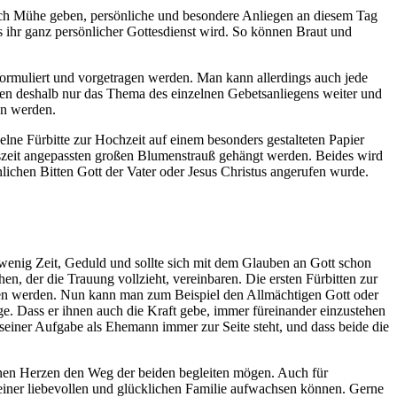
 auch Mühe geben, persönliche und besondere Anliegen an diesem Tag
s ihr ganz persönlicher Gottesdienst wird. So können Braut und
formuliert und vorgetragen werden. Man kann allerdings auch jede
ben deshalb nur das Thema des einzelnen Gebetsanliegens weiter und
en werden.
lne Fürbitte zur Hochzeit auf einem besonders gestalteten Papier
eszeit angepassten großen Blumenstrauß gehängt werden. Beides wird
chen Bitten Gott der Vater oder Jesus Christus angerufen wurde.
 wenig Zeit, Geduld und sollte sich mit dem Glauben an Gott schon
n, der die Trauung vollzieht, vereinbaren. Die ersten Fürbitten zur
hen werden. Nun kann man zum Beispiel den Allmächtigen Gott oder
ge. Dass er ihnen auch die Kraft gebe, immer füreinander einzustehen
seiner Aufgabe als Ehemann immer zur Seite steht, und dass beide die
fenen Herzen den Weg der beiden begleiten mögen. Auch für
einer liebevollen und glücklichen Familie aufwachsen können. Gerne