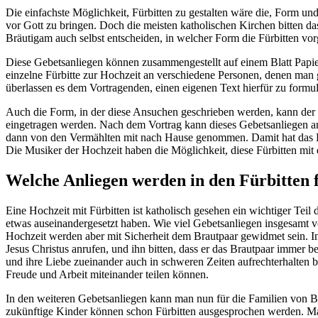
Die einfachste Möglichkeit, Fürbitten zu gestalten wäre die, Form u
vor Gott zu bringen. Doch die meisten katholischen Kirchen bitten da
Bräutigam auch selbst entscheiden, in welcher Form die Fürbitten vor
Diese Gebetsanliegen können zusammengestellt auf einem Blatt Papier
einzelne Fürbitte zur Hochzeit an verschiedene Personen, denen man
überlassen es dem Vortragenden, einen eigenen Text hierfür zu formul
Auch die Form, in der diese Ansuchen geschrieben werden, kann der g
eingetragen werden. Nach dem Vortrag kann dieses Gebetsanliegen an
dann von den Vermählten mit nach Hause genommen. Damit hat das Bra
Die Musiker der Hochzeit haben die Möglichkeit, diese Fürbitten mit
Welche Anliegen werden in den Fürbitten 
Eine Hochzeit mit Fürbitten ist katholisch gesehen ein wichtiger Te
etwas auseinandergesetzt haben. Wie viel Gebetsanliegen insgesamt vo
Hochzeit werden aber mit Sicherheit dem Brautpaar gewidmet sein. 
Jesus Christus anrufen, und ihn bitten, dass er das Brautpaar immer 
und ihre Liebe zueinander auch in schweren Zeiten aufrechterhalten 
Freude und Arbeit miteinander teilen können.
In den weiteren Gebetsanliegen kann man nun für die Familien von B
zukünftige Kinder können schon Fürbitten ausgesprochen werden. Man