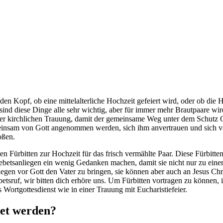
den Kopf, ob eine mittelalterliche Hochzeit gefeiert wird, oder ob die
e sind diese Dinge alle sehr wichtig, aber für immer mehr Brautpaare 
einer kirchlichen Trauung, damit der gemeinsame Weg unter dem Schutz G
meinsam von Gott angenommen werden, sich ihm anvertrauen und sich von
oßen.
 Fürbitten zur Hochzeit für das frisch vermählte Paar. Diese Fürbitten
ebetsanliegen ein wenig Gedanken machen, damit sie nicht nur zu eine
liegen vor Gott den Vater zu bringen, sie können aber auch an Jesus Ch
uf, wir bitten dich erhöre uns. Um Fürbitten vortragen zu können, ist
Wortgottesdienst wie in einer Trauung mit Eucharistiefeier.
tet werden?