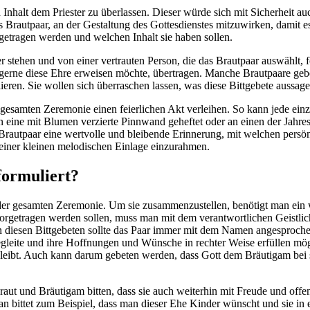
nd Inhalt dem Priester zu überlassen. Dieser würde sich mit Sicherheit
s Brautpaar, an der Gestaltung des Gottesdienstes mitzuwirken, damit e
getragen werden und welchen Inhalt sie haben sollen.
 stehen und von einer vertrauten Person, die das Brautpaar auswählt, 
 gerne diese Ehre erweisen möchte, übertragen. Manche Brautpaare ge
ieren. Sie wollen sich überraschen lassen, was diese Bittgebete aussag
esamten Zeremonie einen feierlichen Akt verleihen. So kann jede einze
 eine mit Blumen verzierte Pinnwand geheftet oder an einen der Jahr
utpaar eine wertvolle und bleibende Erinnerung, mit welchen persönli
 einer kleinen melodischen Einlage einzurahmen.
formuliert?
il der gesamten Zeremonie. Um sie zusammenzustellen, benötigt man ein
rgetragen werden sollen, muss man mit dem verantwortlichen Geistliche
In diesen Bittgebeten sollte das Paar immer mit dem Namen angesproc
begleite und ihre Hoffnungen und Wünsche in rechter Weise erfüllen mö
bleibt. Auch kann darum gebeten werden, dass Gott dem Bräutigam bei 
raut und Bräutigam bitten, dass sie auch weiterhin mit Freude und of
 bittet zum Beispiel, dass man dieser Ehe Kinder wünscht und sie in 