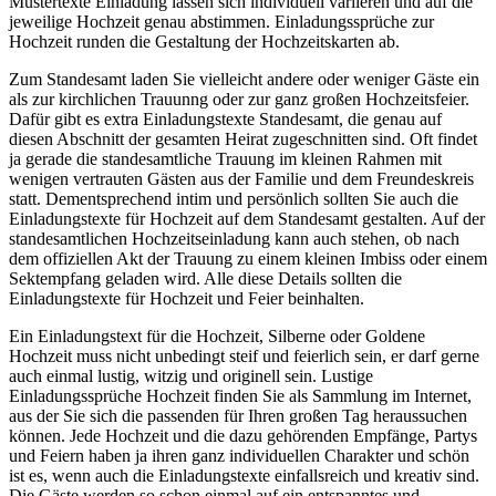
Mustertexte Einladung lassen sich individuell variieren und auf die
jeweilige Hochzeit genau abstimmen. Einladungssprüche zur
Hochzeit runden die Gestaltung der Hochzeitskarten ab.
Zum Standesamt laden Sie vielleicht andere oder weniger Gäste ein
als zur kirchlichen Trauunng oder zur ganz großen Hochzeitsfeier.
Dafür gibt es extra Einladungstexte Standesamt, die genau auf
diesen Abschnitt der gesamten Heirat zugeschnitten sind. Oft findet
ja gerade die standesamtliche Trauung im kleinen Rahmen mit
wenigen vertrauten Gästen aus der Familie und dem Freundeskreis
statt. Dementsprechend intim und persönlich sollten Sie auch die
Einladungstexte für Hochzeit auf dem Standesamt gestalten. Auf der
standesamtlichen Hochzeitseinladung kann auch stehen, ob nach
dem offiziellen Akt der Trauung zu einem kleinen Imbiss oder einem
Sektempfang geladen wird. Alle diese Details sollten die
Einladungstexte für Hochzeit und Feier beinhalten.
Ein Einladungstext für die Hochzeit, Silberne oder Goldene
Hochzeit muss nicht unbedingt steif und feierlich sein, er darf gerne
auch einmal lustig, witzig und originell sein. Lustige
Einladungssprüche Hochzeit finden Sie als Sammlung im Internet,
aus der Sie sich die passenden für Ihren großen Tag heraussuchen
können. Jede Hochzeit und die dazu gehörenden Empfänge, Partys
und Feiern haben ja ihren ganz individuellen Charakter und schön
ist es, wenn auch die Einladungstexte einfallsreich und kreativ sind.
Die Gäste werden so schon einmal auf ein entspanntes und