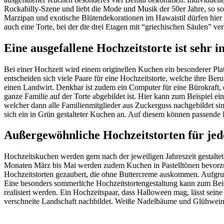
Rockabilly-Szene und liebt die Mode und Musik der 50er Jahre, so s
Marzipan und exotische Blütendekorationen im Hawaistil dürfen hier n
auch eine Torte, bei der die drei Etagen mit “griechischen Säulen” v
Eine ausgefallene Hochzeitstorte ist sehr i
Bei einer Hochzeit wird einem originellen Kuchen ein besonderer Plat
entscheiden sich viele Paare für eine Hochzeitstorte, welche ihre Ber
einen Landwirt. Denkbar ist zudem ein Computer für eine Bürokraft, ei
ganze Familie auf der Torte abgebildet ist. Hier kann zum Beispiel 
welcher dann alle Familienmitglieder aus Zuckerguss nachgebildet sind
sich ein in Grün gestalteter Kuchen an. Auf diesem können passende 
Außergewöhnliche Hochzeitstorten für jed
Hochzeitskuchen werden gern nach der jeweiligen Jahreszeit gestaltet.
Monaten März bis Mai werden zudem Kuchen in Pastelltönen bevorzu
Hochzeitstorten gezaubert, die ohne Buttercreme auskommen. Aufgrun
Eine besonders sommerliche Hochzeitstortengestaltung kann zum Beis
realisiert werden. Ein Hochzeitspaar, dass Halloween mag, lässt sein
verschneite Landschaft nachbildet. Weiße Nadelbäume und Glühweinbe