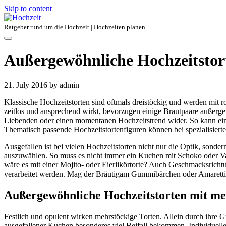
Skip to content
Ratgeber rund um die Hochzeit | Hochzeiten planen
Außergewöhnliche Hochzeitstor
21. July 2016
by admin
Klassische Hochzeitstorten sind oftmals dreistöckig und werden mit
zeitlos und ansprechend wirkt, bevorzugen einige Brautpaare außerge
Liebenden oder einen momentanen Hochzeitstrend wider. So kann eine
Thematisch passende Hochzeitstortenfiguren können bei spezialisierte
Ausgefallen ist bei vielen Hochzeitstorten nicht nur die Optik, sond
auszuwählen. So muss es nicht immer ein Kuchen mit Schoko oder Va
wäre es mit einer Mojito- oder Eierlikörtorte? Auch Geschmacksricht
verarbeitet werden. Mag der Bräutigam Gummibärchen oder Amarettini, 
Außergewöhnliche Hochzeitstorten mit m
Festlich und opulent wirken mehrstöckige Torten. Allein durch ihre 
ausgefallener Kuchen besonderes viel Beifall bekommen. Individuelle G