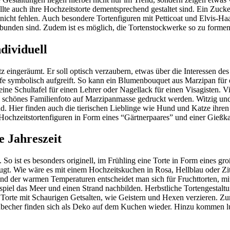
ollte auch ihre Hochzeitstorte dementsprechend gestaltet sind. Ein Z
icht fehlen. Auch besondere Tortenfiguren mit Petticoat und Elvis-Haa
erbunden sind. Zudem ist es möglich, die Tortenstockwerke so zu formen
ndividuell
z eingeräumt. Er soll optisch verzaubern, etwas über die Interessen d
ufe symbolisch aufgreift. So kann ein Blumenbouquet aus Marzipan für ei
ne Schultafel für einen Lehrer oder Nagellack für einen Visagisten. Vie
ein schönes Familienfoto auf Marzipanmasse gedruckt werden. Witzig u
. Hier finden auch die tierischen Lieblinge wie Hund und Katze ihren Pl
Hochzeitstortenfiguren in Form eines “Gärtnerpaares” und einer Gießk
e Jahreszeit
 So ist es besonders originell, im Frühling eine Torte in Form eines gr
gt. Wie wäre es mit einem Hochzeitskuchen in Rosa, Hellblau oder 
d der warmen Temperaturen entscheidet man sich für Fruchttorten, mit
piel das Meer und einen Strand nachbilden. Herbstliche Tortengestalt
e Torte mit Schaurigen Getsalten, wie Geistern und Hexen verzieren. Z
cher finden sich als Deko auf dem Kuchen wieder. Hinzu kommen lusti