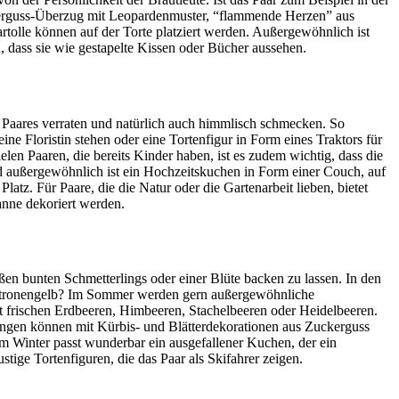
uckerguss-Überzug mit Leopardenmuster, “flammende Herzen” aus
rtolle können auf der Torte platziert werden. Außergewöhnlich ist
, dass sie wie gestapelte Kissen oder Bücher aussehen.
es Paares verraten und natürlich auch himmlisch schmecken. So
ne Floristin stehen oder eine Tortenfigur in Form eines Traktors für
len Paaren, die bereits Kinder haben, ist es zudem wichtig, dass die
nd außergewöhnlich ist ein Hochzeitskuchen in Form einer Couch, auf
atz. Für Paare, die die Natur oder die Gartenarbeit lieben, bietet
anne dekoriert werden.
oßen bunten Schmetterlings oder einer Blüte backen zu lassen. In den
Zitronengelb? Im Sommer werden gern außergewöhnliche
 frischen Erdbeeren, Himbeeren, Stachelbeeren oder Heidelbeeren.
ungen können mit Kürbis- und Blätterdekorationen aus Zuckerguss
um Winter passt wunderbar ein ausgefallener Kuchen, der ein
ge Tortenfiguren, die das Paar als Skifahrer zeigen.