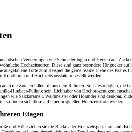
ten
 romantischen Verzierungen wie Schmetterlingen und Herzen aus Zucker
wöhnliche Hochzeitstorten. Diese sind ganz besondere Hingucker auf jed
 ausgefallene Torte zum Beispiel die gemeinsame Liebe des Paares für
n Konditoren und Hochzeitsausstattern bestellt werden.
ern auch die Zutaten fallen oft aus dem Rahmen. So ist es möglich, die 
nille-Himbeer-Füllung sein. Liebhaber von Hochprozentigem entscheid
ungen wie Salzkaramell, Waldmeister oder Holunder sind denkbar. Zude
so finden sich diese auf einer originellen Hochzeitstorte wieder.
ehreren Etagen
Größe und Höhe ziehen sie die Blicke aller Hochzeitsgäste auf sind. Is
estaltungen liegen hierbei nicht nur im Trend, sondern zeigen etwas vo