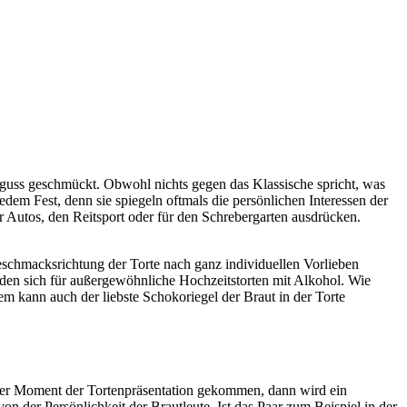
guss geschmückt. Obwohl nichts gegen das Klassische spricht, was
em Fest, denn sie spiegeln oftmals die persönlichen Interessen der
 Autos, den Reitsport oder für den Schrebergarten ausdrücken.
Geschmacksrichtung der Torte nach ganz individuellen Vorlieben
en sich für außergewöhnliche Hochzeitstorten mit Alkohol. Wie
m kann auch der liebste Schokoriegel der Braut in der Torte
t der Moment der Tortenpräsentation gekommen, dann wird ein
n der Persönlichkeit der Brautleute. Ist das Paar zum Beispiel in der