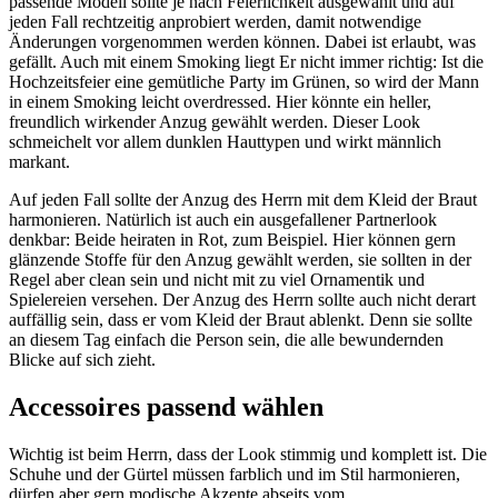
passende Modell sollte je nach Feierlichkeit ausgewählt und auf
jeden Fall rechtzeitig anprobiert werden, damit notwendige
Änderungen vorgenommen werden können. Dabei ist erlaubt, was
gefällt. Auch mit einem Smoking liegt Er nicht immer richtig: Ist die
Hochzeitsfeier eine gemütliche Party im Grünen, so wird der Mann
in einem Smoking leicht overdressed. Hier könnte ein heller,
freundlich wirkender Anzug gewählt werden. Dieser Look
schmeichelt vor allem dunklen Hauttypen und wirkt männlich
markant.
Auf jeden Fall sollte der Anzug des Herrn mit dem Kleid der Braut
harmonieren. Natürlich ist auch ein ausgefallener Partnerlook
denkbar: Beide heiraten in Rot, zum Beispiel. Hier können gern
glänzende Stoffe für den Anzug gewählt werden, sie sollten in der
Regel aber clean sein und nicht mit zu viel Ornamentik und
Spielereien versehen. Der Anzug des Herrn sollte auch nicht derart
auffällig sein, dass er vom Kleid der Braut ablenkt. Denn sie sollte
an diesem Tag einfach die Person sein, die alle bewundernden
Blicke auf sich zieht.
Accessoires passend wählen
Wichtig ist beim Herrn, dass der Look stimmig und komplett ist. Die
Schuhe und der Gürtel müssen farblich und im Stil harmonieren,
dürfen aber gern modische Akzente abseits vom