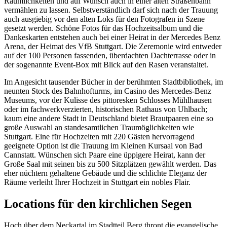
Räumlichkeiten und auf Wunsch auch in einer alten Straßenbahn
vermählen zu lassen. Selbstverständlich darf sich nach der Trauung
auch ausgiebig vor den alten Loks für den Fotografen in Szene
gesetzt werden. Schöne Fotos für das Hochzeitsalbum und die
Dankeskarten entstehen auch bei einer Heirat in der Mercedes Benz
Arena, der Heimat des VfB Stuttgart. Die Zeremonie wird entweder
auf der 100 Personen fassenden, überdachten Dachterrasse oder in
der sogenannte Event-Box mit Blick auf den Rasen veranstaltet.
Im Angesicht tausender Bücher in der berühmten Stadtbibliothek, im
neunten Stock des Bahnhofturms, im Casino des Mercedes-Benz
Museums, vor der Kulisse des pittoresken Schlosses Mühlhausen
oder im fachwerkverzierten, historischen Rathaus von Uhlbach;
kaum eine andere Stadt in Deutschland bietet Brautpaaren eine so
große Auswahl an standesamtlichen Traumöglichkeiten wie
Stuttgart. Eine für Hochzeiten mit 220 Gästen hervorragend
geeignete Option ist die Trauung im Kleinen Kursaal von Bad
Cannstatt. Wünschen sich Paare eine üppigere Heirat, kann der
Große Saal mit seinen bis zu 500 Sitzplätzen gewählt werden. Das
eher nüchtern gehaltene Gebäude und die schlichte Eleganz der
Räume verleiht Ihrer Hochzeit in Stuttgart ein nobles Flair.
Locations für den kirchlichen Segen
Hoch über dem Neckartal im Stadtteil Berg thront die evangelische