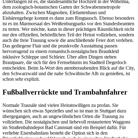
Unterfangen ist es, die standesamtliche Hochzeit in der Wilhelma,
dem zoologisch-botanischen Garten der Schwabenmetropole
abzuhalten. Zwischen Magnolien, Elefantenhaus und
Eisbärengehege kommt es dann zum Ringtausch. Ebenso besonders
ist es im Marmorsaal des Weißenburgparks vor den Standesbeamten
zu treten. Wer möchte, kann in dieser prächtigen Räumlichkeit nicht
nur den offiziellen, behördlichen Teil der Heirat vollziehen, sondern
auch die freie Trauung sowie die anschließende Feier dort verleben.
Das gediegene Flair und die prunkvolle Ausstattung passen
hervorragend zu einem romantisch-nostalgischen Brautkleid
inklusive Schleppe und Schleier. Über allen Dingen stehen
Brautpaare, die sich für den Fernsehturm im Stadtteil Degerloch
entscheiden. Beim Ja-Wort den atemberaubenden Blick auf die City,
den Schwarzwald und die nahe Schwäbische Alb zu genießen, ist
schon sehr explizit.
Fußballverrückte und Trambahnfahrer
Normale Trausäle sind vielen Heiratswilligen zu profan. Sie
wünschen sich etwas Spezielles und so ist man in Stuttgart dazu
übergegangen, auch an ungewöhnlichen Orten die Trauung zu
vollziehen. Die nostalgischen und liebevoll restaurierten Waggons
im Straßenbahndepot Bad Cannstatt sind ein Beispiel dafür. Für
verliebte Eisenbahnfans besteht die Option sich in den