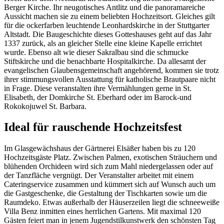
Berger Kirche. Ihr neugotisches Antlitz und die panoramareiche
Aussicht machen sie zu einem beliebten Hochzeitsort. Gleiches gilt
für die ockerfarben leuchtende Leonhardskirche in der Stuttgarter
Altstadt. Die Baugeschichte dieses Gotteshauses geht auf das Jahr
1337 zurück, als an gleicher Stelle eine kleine Kapelle errichtet
wurde. Ebenso alt wie dieser Sakralbau sind die schmucke
Stiftskirche und die benachbarte Hospitalkirche. Da allesamt der
evangelischen Glaubensgemeinschaft angehörend, kommen sie trotz
ihrer stimmungsvollen Ausstattung für katholische Brautpaare nicht
in Frage. Diese veranstalten ihre Vermählungen gerne in St.
Elisabeth, der Domkirche St. Eberhard oder im Barock-und
Rokokojuwel St. Barbara.
Ideal für rauschende Hochzeitsfest
Im Glasgewächshaus der Gärtnerei Elsäßer haben bis zu 120
Hochzeitsgäste Platz. Zwischen Palmen, exotischen Sträuchern und
blühenden Orchideen wird sich zum Mahl niedergelassen oder auf
der Tanzfläche vergnügt. Der Veranstalter arbeitet mit einem
Cateringservice zusammen und kümmert sich auf Wunsch auch um
die Gastgeschenke, die Gestaltung der Tischkarten sowie um die
Raumdeko. Etwas außerhalb der Häuserzeilen liegt die schneeweiße
Villa Benz inmitten eines herrlichen Gartens. Mit maximal 120
Gästen feiert man in jenem Jugendstilkunstwerk den schönsten Tag