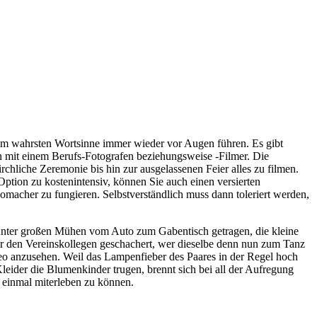
 im wahrsten Wortsinne immer wieder vor Augen führen. Es gibt
man mit einem Berufs-Fotografen beziehungsweise -Filmer. Die
chliche Zeremonie bis hin zur ausgelassenen Feier alles zu filmen.
tion zu kostenintensiv, können Sie auch einen versierten
omacher zu fungieren. Selbstverständlich muss dann toleriert werden,
unter großen Mühen vom Auto zum Gabentisch getragen, die kleine
er den Vereinskollegen geschachert, wer dieselbe denn nun zum Tanz
deo anzusehen. Weil das Lampenfieber des Paares in der Regel hoch
leider die Blumenkinder trugen, brennt sich bei all der Aufregung
 einmal miterleben zu können.