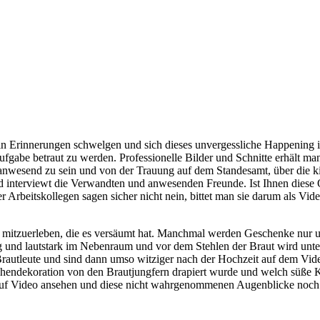
 in Erinnerungen schwelgen und sich dieses unvergessliche Happening
Aufgabe betraut zu werden. Professionelle Bilder und Schnitte erhält 
anwesend zu sein und von der Trauung auf dem Standesamt, über die kir
 interviewt die Verwandten und anwesenden Freunde. Ist Ihnen diese Op
Arbeitskollegen sagen sicher nicht nein, bittet man sie darum als Vide
 mitzuerleben, die es versäumt hat. Manchmal werden Geschenke nur 
ig und lautstark im Nebenraum und vor dem Stehlen der Braut wird unt
 Brautleute und sind dann umso witziger nach der Hochzeit auf dem Vi
rchendekoration von den Brautjungfern drapiert wurde und welch süße K
it auf Video ansehen und diese nicht wahrgenommenen Augenblicke noch