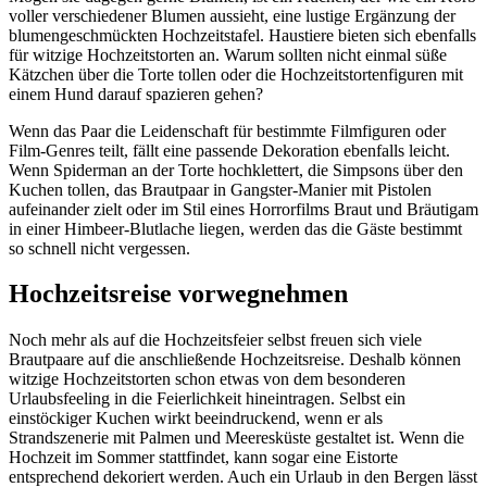
voller verschiedener Blumen aussieht, eine lustige Ergänzung der
blumengeschmückten Hochzeitstafel. Haustiere bieten sich ebenfalls
für witzige Hochzeitstorten an. Warum sollten nicht einmal süße
Kätzchen über die Torte tollen oder die Hochzeitstortenfiguren mit
einem Hund darauf spazieren gehen?
Wenn das Paar die Leidenschaft für bestimmte Filmfiguren oder
Film-Genres teilt, fällt eine passende Dekoration ebenfalls leicht.
Wenn Spiderman an der Torte hochklettert, die Simpsons über den
Kuchen tollen, das Brautpaar in Gangster-Manier mit Pistolen
aufeinander zielt oder im Stil eines Horrorfilms Braut und Bräutigam
in einer Himbeer-Blutlache liegen, werden das die Gäste bestimmt
so schnell nicht vergessen.
Hochzeitsreise vorwegnehmen
Noch mehr als auf die Hochzeitsfeier selbst freuen sich viele
Brautpaare auf die anschließende Hochzeitsreise. Deshalb können
witzige Hochzeitstorten schon etwas von dem besonderen
Urlaubsfeeling in die Feierlichkeit hineintragen. Selbst ein
einstöckiger Kuchen wirkt beeindruckend, wenn er als
Strandszenerie mit Palmen und Meeresküste gestaltet ist. Wenn die
Hochzeit im Sommer stattfindet, kann sogar eine Eistorte
entsprechend dekoriert werden. Auch ein Urlaub in den Bergen lässt