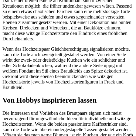
Dank einer breiten Palette an Rollfondant sind inzwischen
Kreationen möglich, die früher undenkbar gewesen wären. Passend
zu einem etwas chaotischen Pärchen kann eine mehrstöckige Torte
beispielsweise aus schiefen und etwas gegeneinander versetzten
Ebenen zusammengesetzt werden. Mit einer Dekoration aus bunten
Kreisen, Dreiecken und Vierecken, die an Bauklötze erinnern,
macht diese witzige Hochzeitstorte den Eindruck eines fröhlichen
Durcheinanders.
Wenn das Hochzeitspaar Gleichberechtigung signalisieren möchte,
kann die Torte auch zweigeteilt gestaltet werden. Von einer Seite
wirkt der zwei- oder dreistöckige Kuchen wie ein schlichter und
edler Schokoladenkuchen, während die andere Seite üppig mit
weißem Fondant im Stil eines Brautkleids aus Spitze dekoriert ist.
Gekrönt wird diese ebenso beeindruckenden wie witzigen
Hochzeitstorte jeweils von Hochzeitstortenfiguren in Frack und
Brautkleid.
Von Hobbys inspirieren lassen
Die Interessen und Vorlieben des Brautpaars eignen sich meist
hervorragend für ungewöhnliche Ideen für individuelle und witzige
Hochzeitstorten. Wenn die beiden passionierte Kaffeetrinker sind,
kann die Torte wie übereinandergestapelte Tassen gestaltet werden.
Mögen sie dagegen gerne Blumen, ist ein Kuchen, der wie ein Korb